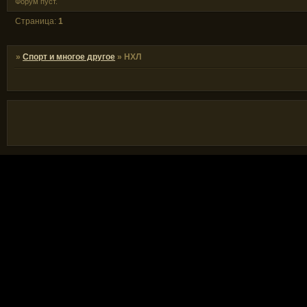
Форум пуст.
Страница:
1
»
Спорт и многое другое
»
НХЛ