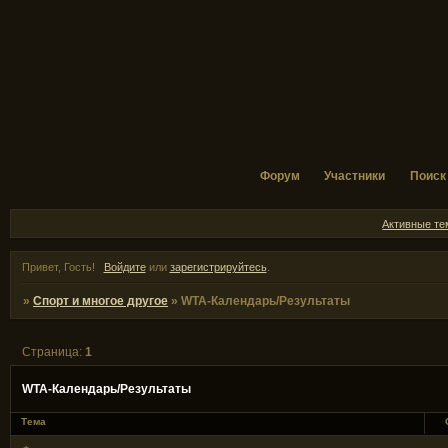
Форум
Участники
Поиск
Активные т
Привет, Гость!
Войдите
или
зарегистрируйтесь
.
»
Спорт и многое другое
»
WТА-Календарь/Результаты
Страница:
1
WТА-Календарь/Результаты
Тема