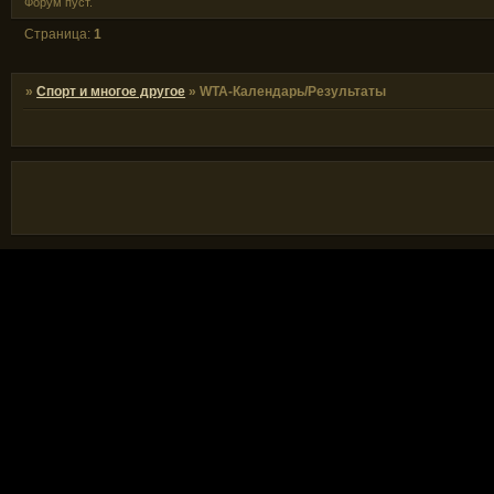
Форум пуст.
Страница:
1
»
Спорт и многое другое
»
WТА-Календарь/Результаты