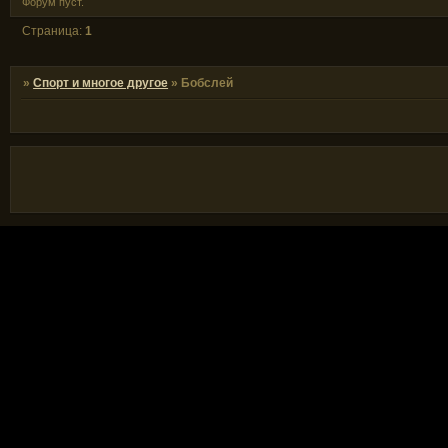
Форум пуст.
Страница:
1
»
Спорт и многое другое
»
Бобслей