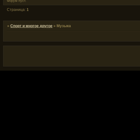
Форум пуст.
Страница:
1
»
Спорт и многое другое
»
Музыка