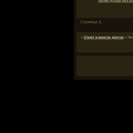
Англия лутшая лига п
Страница:
1
»
Спорт и многое другое
»
Че