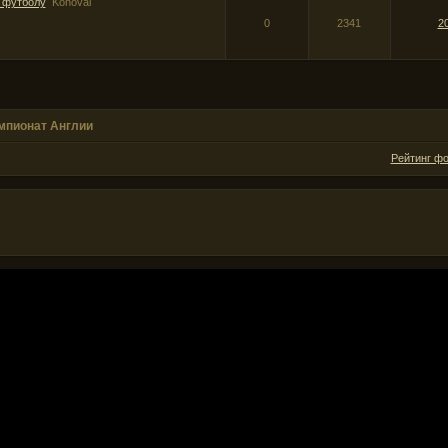
о футболу
Konoval
0
2341
2
мпионат Англии
Рейтинг ф