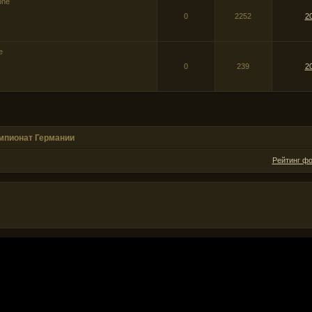
one
0
2252
2
e
0
239
2
мпионат Германии
Рейтинг ф