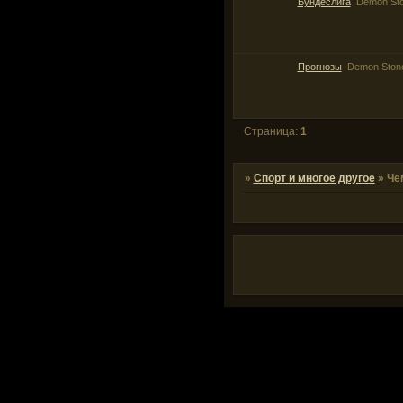
Бундеслига
Demon St
Прогнозы
Demon Ston
Страница:
1
»
Спорт и многое другое
»
Че